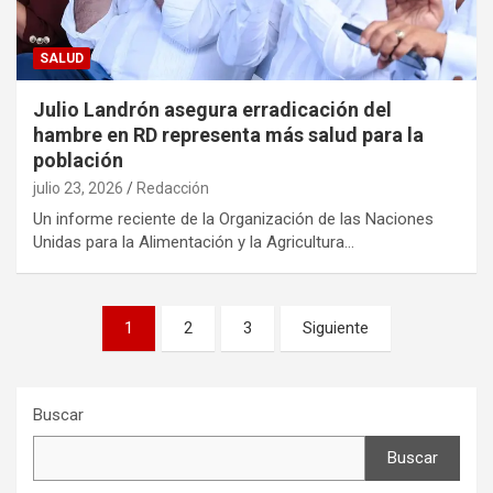
SALUD
Julio Landrón asegura erradicación del
hambre en RD representa más salud para la
población
julio 23, 2026
Redacción
Un informe reciente de la Organización de las Naciones
Unidas para la Alimentación y la Agricultura…
Paginación
1
2
3
Siguiente
de
entradas
Buscar
Buscar