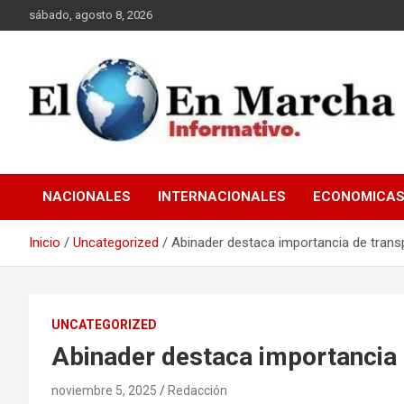
Saltar
sábado, agosto 8, 2026
al
contenido
elmundoenmarcha.net
NACIONALES
INTERNACIONALES
ECONOMICA
Inicio
Uncategorized
Abinader destaca importancia de trans
UNCATEGORIZED
Abinader destaca importancia 
noviembre 5, 2025
Redacción