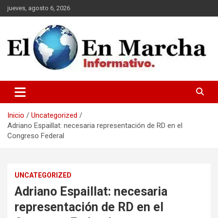
Saltar
jueves, agosto 6, 2026
al
contenido
elmundoenmarcha.net
Inicio
Uncategorized
Adriano Espaillat: necesaria representación de RD en el
Congreso Federal
UNCATEGORIZED
Adriano Espaillat: necesaria
representación de RD en el