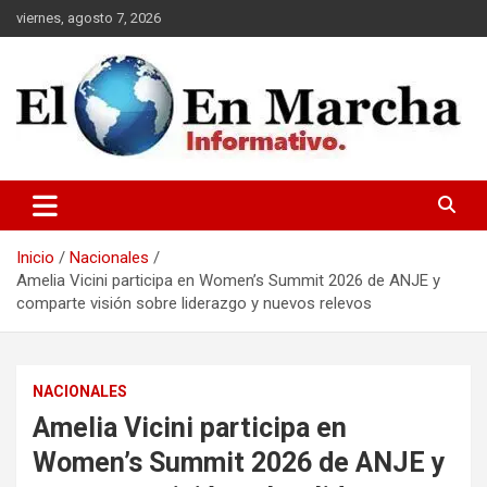
Saltar
viernes, agosto 7, 2026
al
contenido
elmundoenmarcha.net
Inicio
Nacionales
Amelia Vicini participa en Women’s Summit 2026 de ANJE y
comparte visión sobre liderazgo y nuevos relevos
NACIONALES
Amelia Vicini participa en
Women’s Summit 2026 de ANJE y