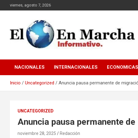
Saltar
viernes, agosto 7, 2026
al
contenido
elmundoenmarcha.net
NACIONALES
INTERNACIONALES
ECONOMICA
Inicio
Uncategorized
Anuncia pausa permanente de migraci
UNCATEGORIZED
Anuncia pausa permanente de 
noviembre 28, 2025
Redacción