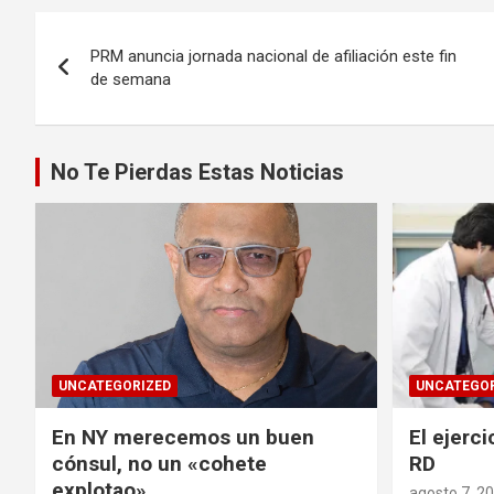
Navegación
PRM anuncia jornada nacional de afiliación este fin
de
de semana
entradas
No Te Pierdas Estas Noticias
UNCATEGORIZED
UNCATEGOR
En NY merecemos un buen
El ejerci
cónsul, no un «cohete
RD
explotao»
agosto 7, 2