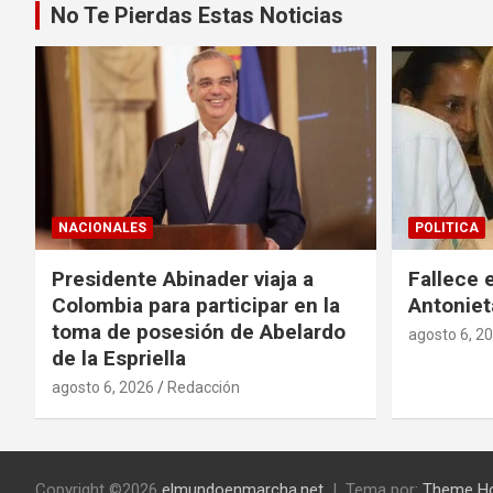
No Te Pierdas Estas Noticias
NACIONALES
POLITICA
Presidente Abinader viaja a
Fallece 
Colombia para participar en la
Antoniet
toma de posesión de Abelardo
agosto 6, 2
de la Espriella
agosto 6, 2026
Redacción
Copyright ©2026
elmundoenmarcha.net
Tema por:
Theme H