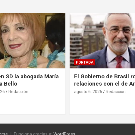
PORTADA
en SD la abogada María
El Gobierno de Brasil 
a Bello
relaciones con el de A
026
Redacción
agosto 6, 2026
Redacción
orse
Funciona gracias a:
WordPress