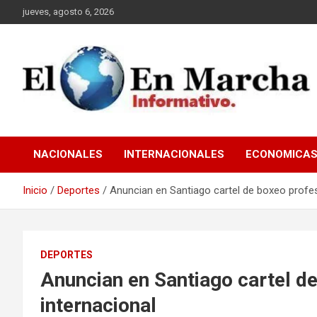
Saltar
jueves, agosto 6, 2026
al
contenido
elmundoenmarcha.net
NACIONALES
INTERNACIONALES
ECONOMICA
Inicio
Deportes
Anuncian en Santiago cartel de boxeo profes
DEPORTES
Anuncian en Santiago cartel d
internacional