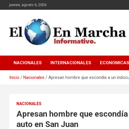
Saltar
jueves, agosto 6, 2026
al
contenido
elmundoenmarcha.net
NACIONALES
INTERNACIONALES
ECONOMICA
Inicio
Nacionales
Apresan hombre que escondía a un indocu
NACIONALES
Apresan hombre que escondía 
auto en San Juan