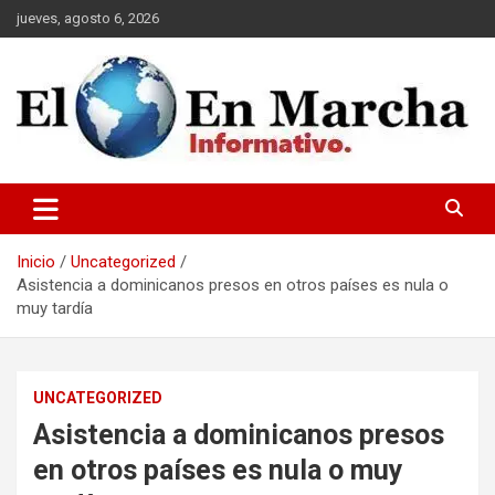
Saltar
jueves, agosto 6, 2026
al
contenido
elmundoenmarcha.net
Inicio
Uncategorized
Asistencia a dominicanos presos en otros países es nula o
muy tardía
UNCATEGORIZED
Asistencia a dominicanos presos
en otros países es nula o muy