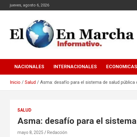
Saltar
jueves, agosto 6, 2026
al
contenido
elmundoenmarcha.net
NACIONALES
INTERNACIONALES
ECONOMICA
Inicio
Salud
Asma: desafío para el sistema de salud pública
SALUD
Asma: desafío para el sistema
mayo 8, 2025
Redacción