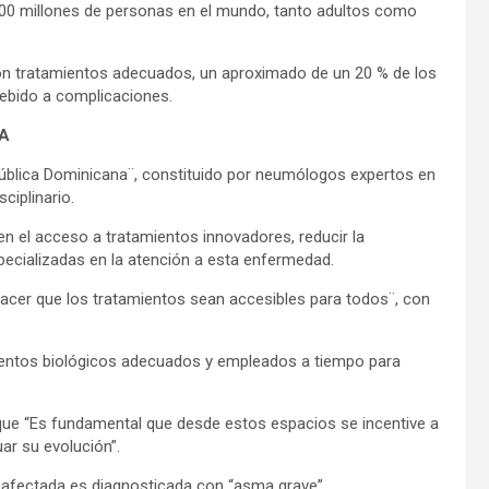
00 millones de personas en el mundo, tanto adultos como
on tratamientos adecuados, un aproximado de un 20 % de los
debido a complicaciones.
A
pública Dominicana¨, constituido por neumólogos expertos en
ciplinario.
iten el acceso a tratamientos innovadores, reducir la
specializadas en la atención a esta enfermedad.
acer que los tratamientos sean accesibles para todos¨, con
mentos biológicos adecuados y empleados a tiempo para
o que “Es fundamental que desde estos espacios se incentive a
ar su evolución”.
n afectada es diagnosticada con “asma grave”.