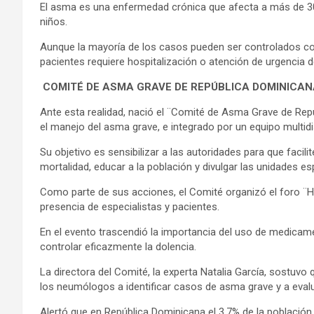
El asma es una enfermedad crónica que afecta a más de 3
niños.
Aunque la mayoría de los casos pueden ser controlados c
pacientes requiere hospitalización o atención de urgencia 
COMITÉ DE ASMA GRAVE DE REPÚBLICA DOMINICAN
Ante esta realidad, nació el ¨Comité de Asma Grave de Re
el manejo del asma grave, e integrado por un equipo multidis
Su objetivo es sensibilizar a las autoridades para que facil
mortalidad, educar a la población y divulgar las unidades e
Como parte de sus acciones, el Comité organizó el foro ¨H
presencia de especialistas y pacientes.
En el evento trascendió la importancia del uso de medica
controlar eficazmente la dolencia.
La directora del Comité, la experta Natalia García, sostuv
los neumólogos a identificar casos de asma grave y a evalu
Alertó que en República Dominicana el 3.7% de la població