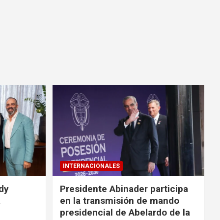
INTERNACIONALES
idy
Presidente Abinader participa
a
en la transmisión de mando
presidencial de Abelardo de la