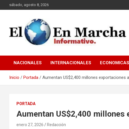
Saltar
sábado, agosto 8, 2026
al
contenido
elmundoenmarcha.net
NACIONALES
INTERNACIONALES
ECONOMICA
Inicio
Portada
Aumentan US$2,400 millones exportaciones
PORTADA
Aumentan US$2,400 millones 
enero 27, 2026
Redacción