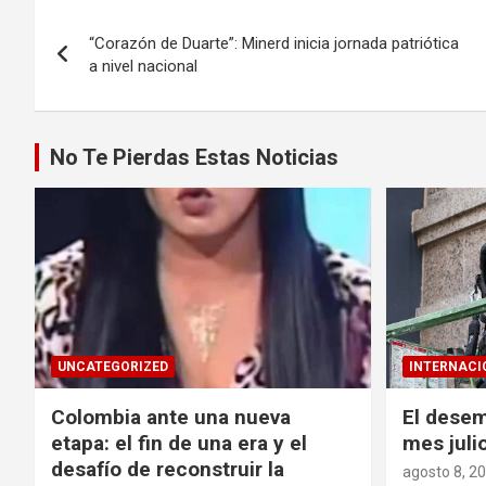
Navegación
“Corazón de Duarte”: Minerd inicia jornada patriótica
de
a nivel nacional
entradas
No Te Pierdas Estas Noticias
UNCATEGORIZED
INTERNACI
Colombia ante una nueva
El desem
etapa: el fin de una era y el
mes juli
desafío de reconstruir la
agosto 8, 2