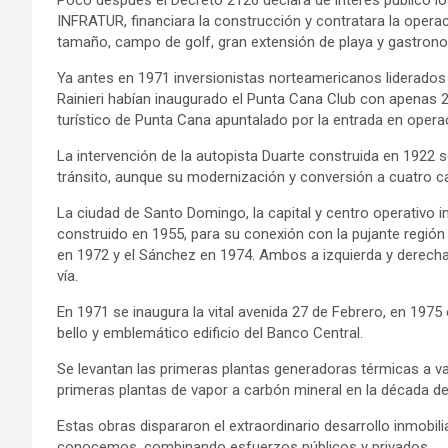
Poco después el Decreto 2126 declara de interés público l
INFRATUR, financiara la construcción y contratara la operaci
tamaño, campo de golf, gran extensión de playa y gastrono
Ya antes en 1971 inversionistas norteamericanos liderados 
Rainieri habían inaugurado el Punta Cana Club con apenas 20
turístico de Punta Cana apuntalado por la entrada en opera
La intervención de la autopista Duarte construida en 1922 se
tránsito, aunque su modernización y conversión a cuatro car
La ciudad de Santo Domingo, la capital y centro operativo i
construido en 1955, para su conexión con la pujante región 
en 1972 y el Sánchez en 1974. Ambos a izquierda y derecha
vía.
En 1971 se inaugura la vital avenida 27 de Febrero, en 1975 e
bello y emblemático edificio del Banco Central.
Se levantan las primeras plantas generadoras térmicas a vap
primeras plantas de vapor a carbón mineral en la década de
Estas obras dispararon el extraordinario desarrollo inmobil
conocemos, combinando esfuerzos públicos y privados.