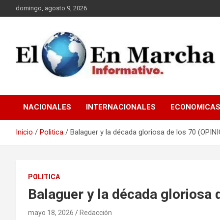
Saltar
domingo, agosto 9, 2026
al
contenido
elmundoenmarcha.net
NACIONALES
INTERNACIONALES
ECONOMICA
Inicio
Politica
Balaguer y la década gloriosa de los 70 (OPIN
POLITICA
Balaguer y la década gloriosa 
mayo 18, 2026
Redacción