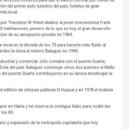
os terrenos costeros para que el Banco Central, por medio de
ón del primer polo turístico del país, hoteles de gran
mía local.
por Theodore W. Kheel aliados al joven inversionista Frank
 habitaciones, pionero de lo que es hoy el gran desarrollo
ción de su aeropuerto privado en 1984.
 inicia en la década de los 70 para hacerla más fluido al
riles la inicia el mismo Balaguer en 1990.
ndustrial y comercial, sólo contaba con el puente Duarte,
Este del país. Balaguer construye otros dos puentes el Mella
 del puente Duarte contribuyeron en su época desahogar la
l edificio de oficinas públicas El Huacal y en 1978 el todavía
or en Haina y se reserva la contigua Itabo para recibir las
 los 80.
iario y expansión de la metrópolis capitaleña que hoy