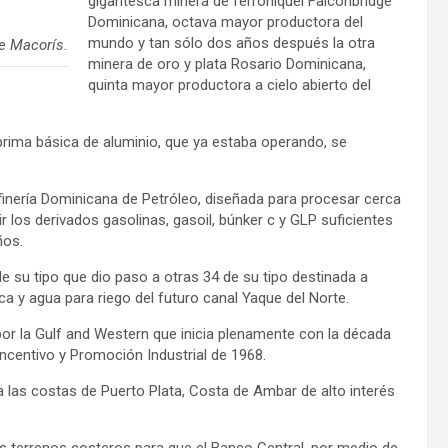
gigantesca minera de ferroníquel Falconbridge
Dominicana, octava mayor productora del
mundo y tan sólo dos años después la otra
e Macorís.
minera de oro y plata Rosario Dominicana,
quinta mayor productora a cielo abierto del
rima básica de aluminio, que ya estaba operando, se
finería Dominicana de Petróleo, diseñada para procesar cerca
ir los derivados gasolinas, gasoil, búnker c y GLP suficientes
ños.
e su tipo que dio paso a otras 34 de su tipo destinada a
ca y agua para riego del futuro canal Yaque del Norte.
r la Gulf and Western que inicia plenamente con la década
Incentivo y Promoción Industrial de 1968.
a las costas de Puerto Plata, Costa de Ambar de alto interés