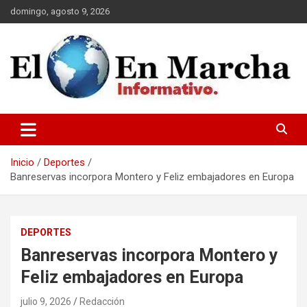
Saltar
domingo, agosto 9, 2026
al
contenido
elmundoenmarcha.net
Inicio
Deportes
Banreservas incorpora Montero y Feliz embajadores en Europa
DEPORTES
Banreservas incorpora Montero y
Feliz embajadores en Europa
julio 9, 2026
Redacción