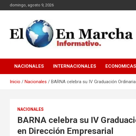
Saltar
domingo, agosto 9, 2026
al
contenido
elmundoenmarcha.net
NACIONALES
INTERNACIONALES
ECONOMICA
Inicio
Nacionales
BARNA celebra su IV Graduación Ordinaria 
NACIONALES
BARNA celebra su IV Graduació
en Dirección Empresarial