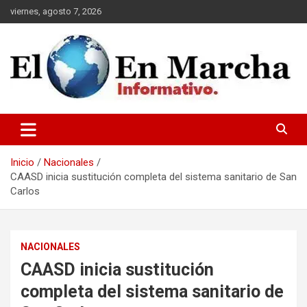
Saltar
viernes, agosto 7, 2026
al
contenido
elmundoenmarcha.net
Inicio
Nacionales
CAASD inicia sustitución completa del sistema sanitario de San
Carlos
NACIONALES
CAASD inicia sustitución
completa del sistema sanitario de