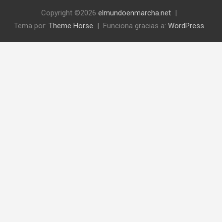
Copyright ©2026
elmundoenmarcha.net
Tema por:
Theme Horse
Funciona gracias a:
WordPress