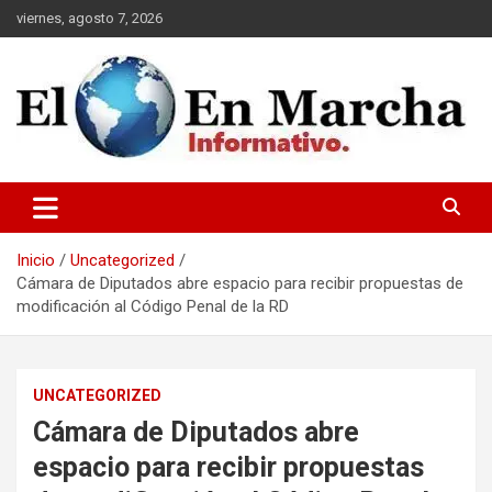
Saltar
viernes, agosto 7, 2026
al
contenido
elmundoenmarcha.net
Inicio
Uncategorized
Cámara de Diputados abre espacio para recibir propuestas de
modificación al Código Penal de la RD
UNCATEGORIZED
Cámara de Diputados abre
espacio para recibir propuestas