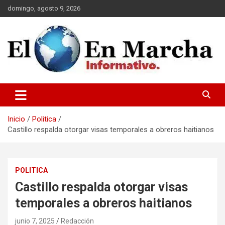
Saltar
domingo, agosto 9, 2026
al
contenido
elmundoenmarcha.net
Inicio
Politica
Castillo respalda otorgar visas temporales a obreros haitianos
POLITICA
Castillo respalda otorgar visas
temporales a obreros haitianos
junio 7, 2025
Redacción