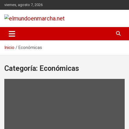
Saltar
viernes, agosto 7, 2026
al
contenido
elmundoenmarcha.net
Inicio
Económicas
Categoría:
Económicas