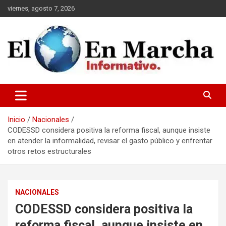
Saltar
viernes, agosto 7, 2026
al
contenido
elmundoenmarcha.net
Inicio
Nacionales
CODESSD considera positiva la reforma fiscal, aunque insiste
en atender la informalidad, revisar el gasto público y enfrentar
otros retos estructurales
NACIONALES
CODESSD considera positiva la
reforma fiscal, aunque insiste en