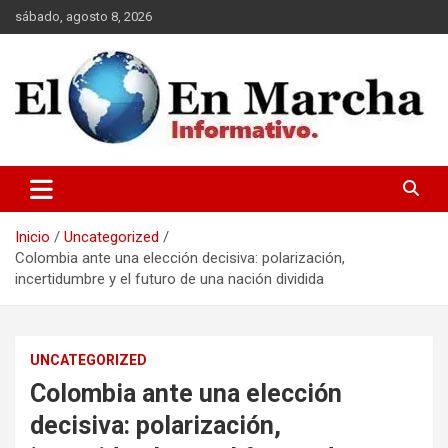
Saltar
sábado, agosto 8, 2026
al
contenido
elmundoenmarcha.net
Inicio
Uncategorized
Colombia ante una elección decisiva: polarización,
incertidumbre y el futuro de una nación dividida
UNCATEGORIZED
Colombia ante una elección
decisiva: polarización,