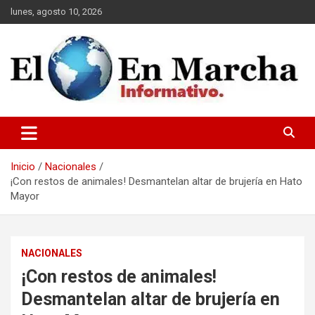
Saltar
lunes, agosto 10, 2026
al
contenido
elmundoenmarcha.net
Inicio
Nacionales
¡Con restos de animales! Desmantelan altar de brujería en Hato
Mayor
NACIONALES
¡Con restos de animales!
Desmantelan altar de brujería en