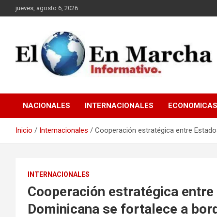
Saltar
jueves, agosto 6, 2026
al
contenido
elmundoenmarcha.net
NACIONALES
INTERNACIONALES
ECONOMICA
Inicio
Internacionales
Cooperación estratégica entre Estado
INTERNACIONALES
Cooperación estratégica entre
Dominicana se fortalece a bor