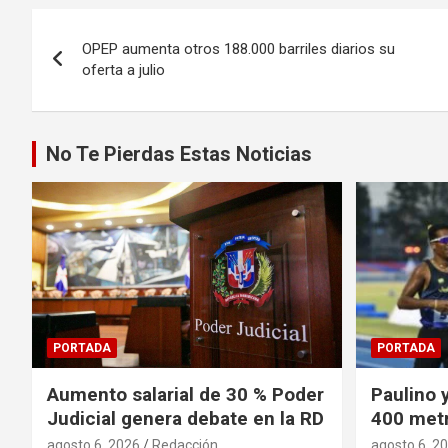
Navegación
OPEP aumenta otros 188.000 barriles diarios su
de
oferta a julio
entradas
No Te Pierdas Estas Noticias
PORTADA
PORTADA
Aumento salarial de 30 % Poder
Paulino 
Judicial genera debate en la RD
400 metr
agosto 6, 2026
Redacción
agosto 6, 2