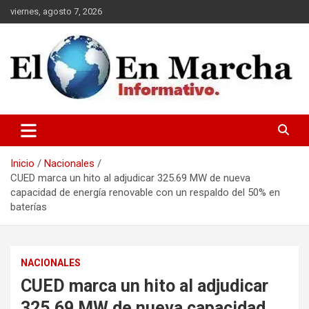
Saltar
viernes, agosto 7, 2026
al
contenido
elmundoenmarcha.net
Inicio
Nacionales
CUED marca un hito al adjudicar 325.69 MW de nueva
capacidad de energía renovable con un respaldo del 50% en
baterías
NACIONALES
CUED marca un hito al adjudicar
325.69 MW de nueva capacidad