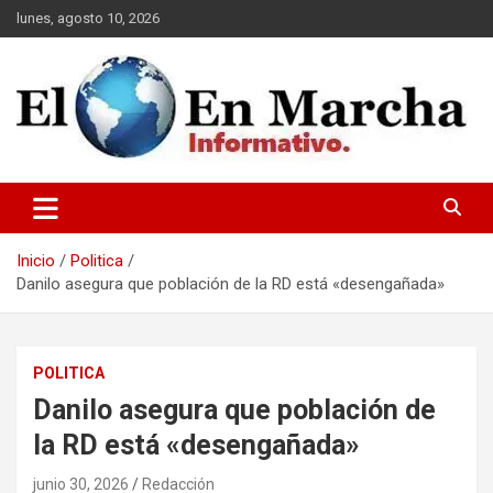
Saltar
lunes, agosto 10, 2026
al
contenido
elmundoenmarcha.net
Inicio
Politica
Danilo asegura que población de la RD está «desengañada»
POLITICA
Danilo asegura que población de
la RD está «desengañada»
junio 30, 2026
Redacción