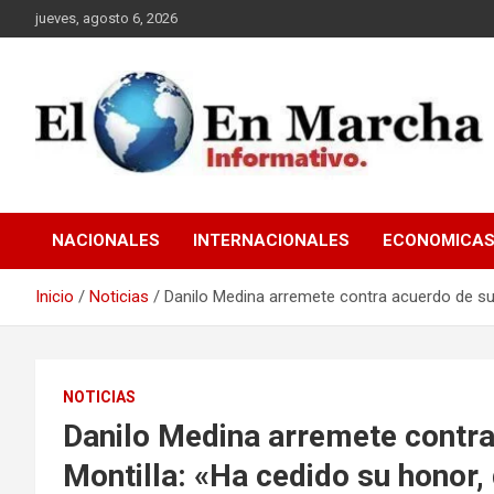
Saltar
jueves, agosto 6, 2026
al
contenido
elmundoenmarcha.net
NACIONALES
INTERNACIONALES
ECONOMICA
Inicio
Noticias
Danilo Medina arremete contra acuerdo de su 
NOTICIAS
Danilo Medina arremete contr
Montilla: «Ha cedido su honor, 