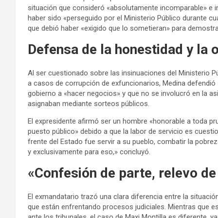
situación que consideró «absolutamente incomparable» e i
haber sido «perseguido por el Ministerio Público durante cua
que debió haber «exigido que lo sometieran» para demostrar
Defensa de la honestidad y la 
Al ser cuestionado sobre las insinuaciones del Ministerio 
a casos de corrupción de exfuncionarios, Medina defendió 
gobierno a «hacer negocios» y que no se involucró en la asi
asignaban mediante sorteos públicos.
El expresidente afirmó ser un hombre «honorable a toda pr
puesto público» debido a que la labor de servicio es cuest
frente del Estado fue servir a su pueblo, combatir la pobrez
y exclusivamente para eso,» concluyó.
«Confesión de parte, relevo d
El exmandatario trazó una clara diferencia entre la situaci
que están enfrentando procesos judiciales. Mientras que e
ante los tribunales, el caso de Maxi Montilla es diferente, 