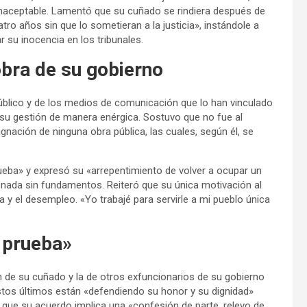
naceptable. Lamentó que su cuñado se rindiera después de
tro años sin que lo sometieran a la justicia», instándole a
 su inocencia en los tribunales.
obra de su gobierno
Público y de los medios de comunicación que lo han vinculado
su gestión de manera enérgica. Sostuvo que no fue al
gnación de ninguna obra pública, las cuales, según él, se
ueba» y expresó su «arrepentimiento de volver a ocupar un
ionada sin fundamentos. Reiteró que su única motivación al
a y el desempleo. «Yo trabajé para servirle a mi pueblo única
e prueba»
ón de su cuñado y la de otros exfuncionarios de su gobierno
stos últimos están «defendiendo su honor y su dignidad»
ya que su acuerdo implica una «confesión de parte, relevo de