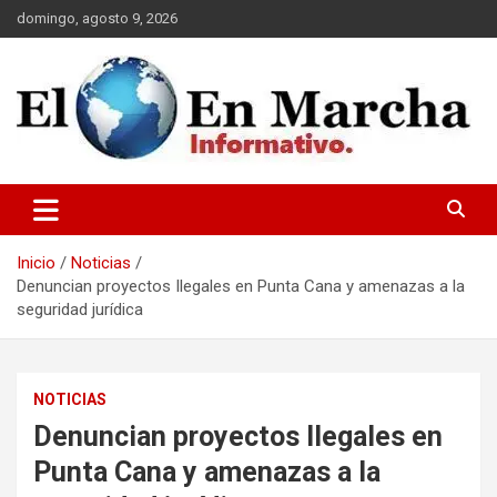
Saltar
domingo, agosto 9, 2026
al
contenido
elmundoenmarcha.net
Inicio
Noticias
Denuncian proyectos Ilegales en Punta Cana y amenazas a la
seguridad jurídica
NOTICIAS
Denuncian proyectos Ilegales en
Punta Cana y amenazas a la