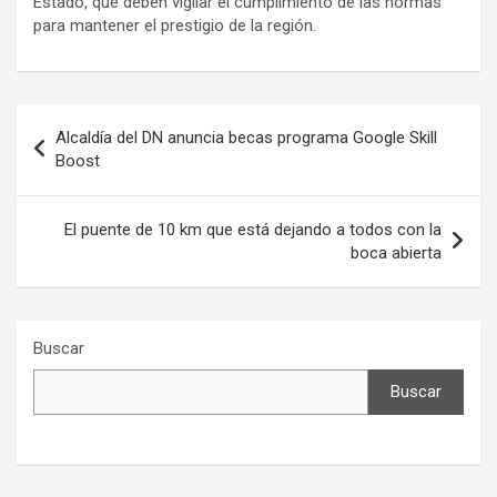
Estado, que deben vigilar el cumplimiento de las normas
para mantener el prestigio de la región.
Navegación
de
Navegación
entradas
Alcaldía del DN anuncia becas programa Google Skill
de
Boost
entradas
El puente de 10 km que está dejando a todos con la
boca abierta
Buscar
Buscar