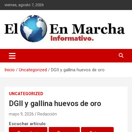
Saltar
viernes, agosto 7, 2026
al
contenido
elmundoenmarcha.net
Inicio
Uncategorized
DGII y gallina huevos de oro
UNCATEGORIZED
DGII y gallina huevos de oro
mayo 9, 2026
Redacción
Escuchar artículo