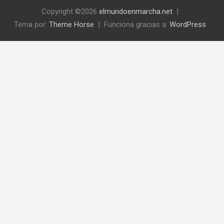
Copyright ©2026
elmundoenmarcha.net
Tema por:
Theme Horse
Funciona gracias a:
WordPress