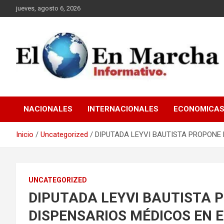
Saltar
jueves, agosto 6, 2026
al
contenido
elmundoenmarcha.net
NACIONALES
INTERNACIONALES
ECONOMICA
Inicio
Uncategorized
DIPUTADA LEYVI BAUTISTA PROPONE
UNCATEGORIZED
DIPUTADA LEYVI BAUTISTA 
DISPENSARIOS MÉDICOS EN 