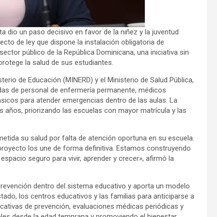
 dio un paso decisivo en favor de la niñez y la juventud
cto de ley que dispone la instalación obligatoria de
ctor público de la República Dominicana, una iniciativa sin
rotege la salud de sus estudiantes.
isterio de Educación (MINERD) y el Ministerio de Salud Pública,
adas de personal de enfermería permanente, médicos
sicos para atender emergencias dentro de las aulas. La
 años, priorizando las escuelas con mayor matrícula y las
etida su salud por falta de atención oportuna en su escuela.
 proyecto los une de forma definitiva. Estamos construyendo
pacio seguro para vivir, aprender y crecer», afirmó la
e prevención dentro del sistema educativo y aporta un modelo
tado, los centros educativos y las familias para anticiparse a
ducativas de prevención, evaluaciones médicas periódicas y
ables desde la edad temprana y promoviendo el bienestar