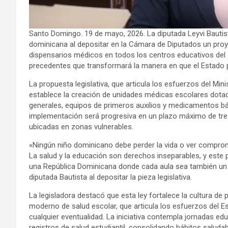
Santo Domingo. 19 de mayo, 2026. La diputada Leyvi Bautista
dominicana al depositar en la Cámara de Diputados un proye
dispensarios médicos en todos los centros educativos del se
precedentes que transformará la manera en que el Estado p
La propuesta legislativa, que articula los esfuerzos del Min
establece la creación de unidades médicas escolares dot
generales, equipos de primeros auxilios y medicamentos bá
implementación será progresiva en un plazo máximo de tres
ubicadas en zonas vulnerables.
«Ningún niño dominicano debe perder la vida o ver comprom
La salud y la educación son derechos inseparables, y este
una República Dominicana donde cada aula sea también un es
diputada Bautista al depositar la pieza legislativa.
La legisladora destacó que esta ley fortalece la cultura d
moderno de salud escolar, que articula los esfuerzos del Es
cualquier eventualidad. La iniciativa contempla jornadas e
registros de salud estudiantil, consolidando hábitos salud