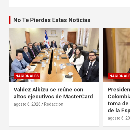
entradas
No Te Pierdas Estas Noticias
NACIONALES
NACIONAL
Valdez Albizu se reúne con
Presiden
altos ejecutivos de MasterCard
Colombia
toma de 
agosto 6, 2026
Redacción
de la Esp
agosto 6, 2