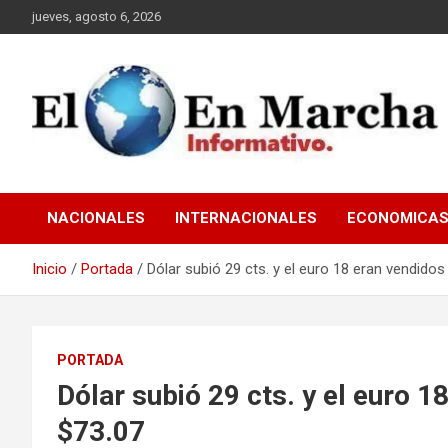
Saltar
jueves, agosto 6, 2026
al
contenido
elmundoenmarcha.net
NACIONALES
INTERNACIONALES
ECONOMICA
Inicio
Portada
Dólar subió 29 cts. y el euro 18 eran vendidos
PORTADA
Dólar subió 29 cts. y el euro 1
$73.07