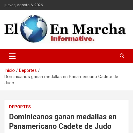
Saltar
jueves, agosto 6, 2026
al
contenido
elmundoenmarcha.net
Inicio
Deportes
Dominicanos ganan medallas en Panamericano Cadete de
Judo
DEPORTES
Dominicanos ganan medallas en
Panamericano Cadete de Judo