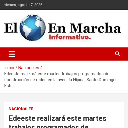
Saltar
viernes, agosto 7, 2026
al
contenido
elmundoenmarcha.net
Inicio
Nacionales
Edeeste realizará este martes trabajos programados de
construcción de redes en la avenida Hípica, Santo Domingo
Este
NACIONALES
Edeeste realizará este martes
trabajos programados de