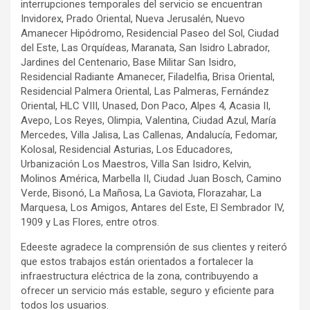
interrupciones temporales del servicio se encuentran
Invidorex, Prado Oriental, Nueva Jerusalén, Nuevo
Amanecer Hipódromo, Residencial Paseo del Sol, Ciudad
del Este, Las Orquídeas, Maranata, San Isidro Labrador,
Jardines del Centenario, Base Militar San Isidro,
Residencial Radiante Amanecer, Filadelfia, Brisa Oriental,
Residencial Palmera Oriental, Las Palmeras, Fernández
Oriental, HLC VIII, Unased, Don Paco, Alpes 4, Acasia II,
Avepo, Los Reyes, Olimpia, Valentina, Ciudad Azul, María
Mercedes, Villa Jalisa, Las Callenas, Andalucía, Fedomar,
Kolosal, Residencial Asturias, Los Educadores,
Urbanización Los Maestros, Villa San Isidro, Kelvin,
Molinos América, Marbella II, Ciudad Juan Bosch, Camino
Verde, Bisonó, La Mañosa, La Gaviota, Florazahar, La
Marquesa, Los Amigos, Antares del Este, El Sembrador IV,
1909 y Las Flores, entre otros.
Edeeste agradece la comprensión de sus clientes y reiteró
que estos trabajos están orientados a fortalecer la
infraestructura eléctrica de la zona, contribuyendo a
ofrecer un servicio más estable, seguro y eficiente para
todos los usuarios.