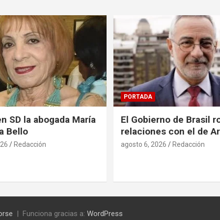
PORTADA
en SD la abogada María
El Gobierno de Brasil 
a Bello
relaciones con el de A
026
Redacción
agosto 6, 2026
Redacción
orse
Funciona gracias a:
WordPress