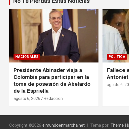
No Te Pierdas Estas Noticias
NACIONALES
POLITICA
Presidente Abinader viaja a
Fallece 
Colombia para participar en la
Antoniet
toma de posesión de Abelardo
agosto 6, 2
de la Espriella
agosto 6, 2026
Redacción
Copyright ©2026
elmundoenmarcha.net
Tema por:
Theme H