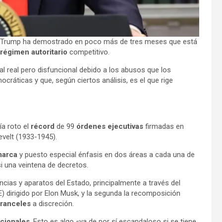
e Trump ha demostrado en poco más de tres meses que está
régimen autoritario
competitivo.
l real pero disfuncional debido a los abusos que los
ráticas y que, según ciertos análisis, es el que rige
ía roto el
récord
de 99
órdenes ejecutivas
firmadas en
velt (1933-1945).
marca
y puesto especial énfasis en dos áreas a cada una de
 una veintena de decretos.
cias y aparatos del Estado, principalmente a través del
 dirigido por Elon Musk, y la segunda la recomposición
ranceles
a discreción.
cionales
. Esto es algo «ya de por sí escandaloso si se tiene