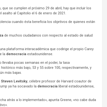
 que se cumplen el próximo 29 de abril, hay que incluir los
el asalto al Capitolio el 6 de enero de 2021.
violencia cuando ésta beneficia los objetivos de quienes están
za
de muchos ciudadanos con respecto al estado de salud
 una plataforma interacadémica que codirige el propio Carey
e la
democracia
estadounidense.
 llevaba pocas semanas en el poder, la tasa
l histórico más bajo, 53 y 55 sobre 100, respectivamente, y
aún más bajas.
r
Steven Levitsky
, célebre profesor de Harvard coautor de
rump ya ha socavado la
democracia
liberal estadounidense,
archa atrás a lo implementado», apunta Greene, «no cabe duda
ivo».