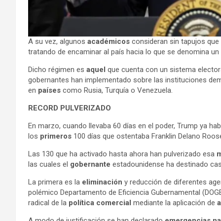
A su vez, algunos
académicos
consideran sin tapujos qu
tratando de encaminar al país hacia lo que se denomina un
Dicho régimen es
aquel
que cuenta con un sistema electora
gobernantes han implementado sobre las instituciones democ
en
países
como Rusia, Turquía o Venezuela.
RECORD PULVERIZADO
En marzo, cuando llevaba 60 días en el poder, Trump ya hab
los
primeros
100 días que ostentaba Franklin Delano Roose
Las 130 que ha activado hasta ahora han pulverizado esa
las cuales el
gobernante
estadounidense ha destinado casi
La primera es la
eliminación
y reducción de diferentes agen
polémico Departamento de Eficiencia Gubernamental (DOGE)
radical de la
política comercial
mediante la aplicación de
a
A modo de justificación se han declarado
emergencias na