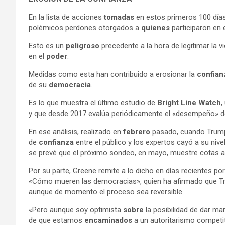
En la lista de acciones
tomadas
en estos primeros 100 días,
polémicos perdones otorgados a
quienes
participaron en 
Esto es un
peligroso
precedente a la hora de legitimar la 
en el
poder
.
Medidas como esta han contribuido a erosionar la
confian
de su
democracia
.
Es lo que muestra el último estudio de
Bright Line Watch
,
y que desde 2017 evalúa periódicamente el «desempeño» d
En ese análisis, realizado en
febrero
pasado, cuando Trump
de
confianza
entre el público y los expertos cayó a su nive
se prevé que el próximo sondeo, en mayo, muestre cotas 
Por su parte, Greene remite a lo dicho en días recientes po
«Cómo mueren las democracias», quien ha afirmado que T
aunque de momento el proceso sea reversible.
«Pero aunque soy optimista
sobre
la posibilidad de dar m
de que estamos
encaminados
a un autoritarismo competit