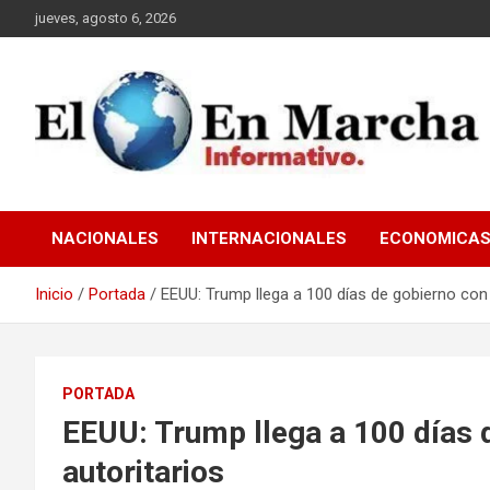
Saltar
jueves, agosto 6, 2026
al
contenido
elmundoenmarcha.net
NACIONALES
INTERNACIONALES
ECONOMICA
Inicio
Portada
EEUU: Trump llega a 100 días de gobierno con 
PORTADA
EEUU: Trump llega a 100 días 
autoritarios