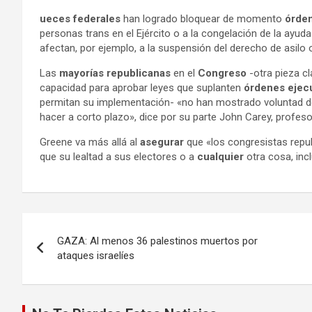
ueces federales
han logrado bloquear de momento
órden
personas trans en el Ejército o a la congelación de la ayuda
afectan, por ejemplo, a la suspensión del derecho de asilo 
Las
mayorías republicanas
en el
Congreso
-otra pieza cl
capacidad para aprobar leyes que suplanten
órdenes ejecu
permitan su implementación- «no han mostrado voluntad de 
hacer a corto plazo», dice por su parte John Carey, profes
Greene va más allá al
asegurar
que «los congresistas rep
que su lealtad a sus electores o a
cualquier
otra cosa, inc
Navegación
GAZA: Al menos 36 palestinos muertos por
de
ataques israelíes
entradas