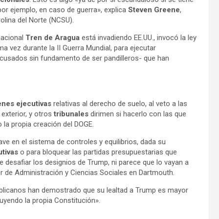
or ejemplo, en caso de guerra», explica
Steven Greene
,
rolina del Norte (NCSU).
acional
Tren de Aragua
está invadiendo EE.UU., invocó la ley
 vez durante la II Guerra Mundial, para ejecutar
usados sin fundamento de ser pandilleros- que han
nes ejecutivas
relativas al derecho de suelo, al veto a las
 exterior, y otros
tribunales
dirimen si hacerlo con las que
o la propia creación del DOGE.
ave en el sistema de controles y equilibrios, dada su
tivas
o para bloquear las partidas presupuestarias que
desafiar los designios de Trump, ni parece que lo vayan a
or de Administración y Ciencias Sociales en Dartmouth.
ublicanos han demostrado que su lealtad a Trump es mayor
luyendo la propia Constitución».