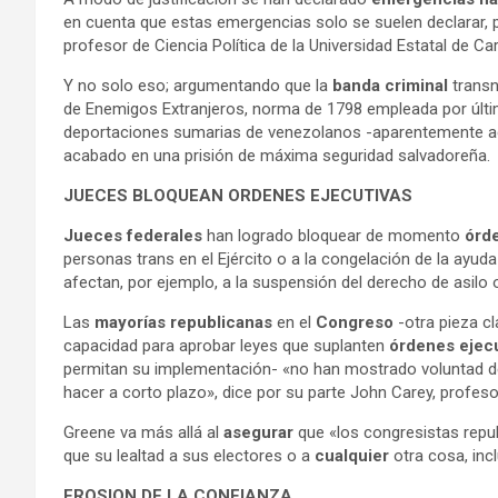
en cuenta que estas emergencias solo se suelen declarar, p
profesor de Ciencia Política de la Universidad Estatal de Ca
Y no solo eso; argumentando que la
banda criminal
transn
de Enemigos Extranjeros, norma de 1798 empleada por última
deportaciones sumarias de venezolanos -aparentemente ac
acabado en una prisión de máxima seguridad salvadoreña.
JUECES BLOQUEAN ORDENES EJECUTIVAS
Jueces federales
han logrado bloquear de momento
órde
personas trans en el Ejército o a la congelación de la ayuda
afectan, por ejemplo, a la suspensión del derecho de asilo 
Las
mayorías republicanas
en el
Congreso
-otra pieza cl
capacidad para aprobar leyes que suplanten
órdenes ejecu
permitan su implementación- «no han mostrado voluntad de 
hacer a corto plazo», dice por su parte John Carey, profes
Greene va más allá al
asegurar
que «los congresistas rep
que su lealtad a sus electores o a
cualquier
otra cosa, inc
EROSION DE LA CONFIANZA