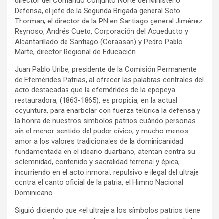
director del Comando Conjunto Norte del Ministerio
Defensa, el jefe de la Segunda Brigada general Soto
Thorman, el director de la PN en Santiago general Jiménez
Reynoso, Andrés Cueto, Corporación del Acueducto y
Alcantarillado de Santiago (Coraasan) y Pedro Pablo
Marte, director Regional de Educación.
Juan Pablo Uribe, presidente de la Comisión Permanente
de Efemérides Patrias, al ofrecer las palabras centrales del
acto destacadas que la efemérides de la epopeya
restauradora, (1863-1865), es propicia, en la actual
coyuntura, para enarbolar con fuerza telúrica la defensa y
la honra de nuestros símbolos patrios cuándo personas
sin el menor sentido del pudor cívico, y mucho menos
amor a los valores tradicionales de la dominicanidad
fundamentada en el ideario duartiano, atentan contra su
solemnidad, contenido y sacralidad terrenal y épica,
incurriendo en el acto inmoral, repulsivo e ilegal del ultraje
contra el canto oficial de la patria, el Himno Nacional
Dominicano.
Siguió diciendo que «el ultraje a los símbolos patrios tiene