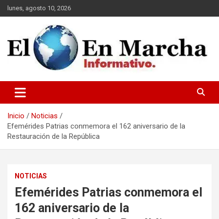
Saltar
lunes, agosto 10, 2026
al
contenido
elmundoenmarcha.net
Inicio
Noticias
Efemérides Patrias conmemora el 162 aniversario de la
Restauración de la República
NOTICIAS
Efemérides Patrias conmemora el
162 aniversario de la