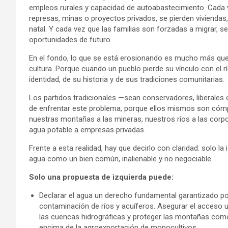
empleos rurales y capacidad de autoabastecimiento. Cada
represas, minas o proyectos privados, se pierden viviendas, 
natal. Y cada vez que las familias son forzadas a migrar, s
oportunidades de futuro.
En el fondo, lo que se está erosionando es mucho más que 
cultura. Porque cuando un pueblo pierde su vínculo con el rí
identidad, de su historia y de sus tradiciones comunitarias.
Los partidos tradicionales —sean conservadores, liberale
de enfrentar este problema, porque ellos mismos son cómpli
nuestras montañas a las mineras, nuestros ríos a las corp
agua potable a empresas privadas.
Frente a esta realidad, hay que decirlo con claridad: solo l
agua como un bien común, inalienable y no negociable.
Solo una propuesta de izquierda puede:
Declarar el agua un derecho fundamental garantizado por
contaminación de ríos y acuíferos. Asegurar el acceso u
las cuencas hidrográficas y proteger las montañas como
encima de la agroexportación de monocultivos.