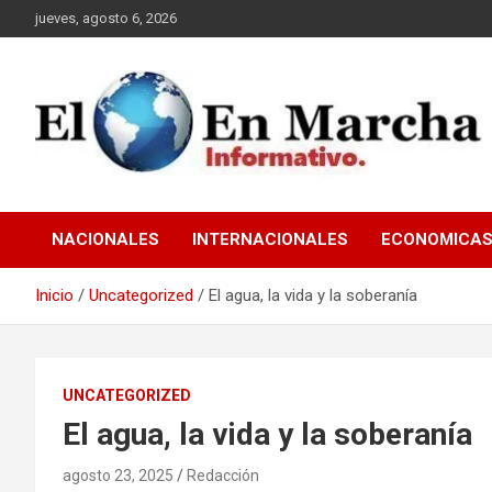
Saltar
jueves, agosto 6, 2026
al
contenido
elmundoenmarcha.net
NACIONALES
INTERNACIONALES
ECONOMICA
Inicio
Uncategorized
El agua, la vida y la soberanía
UNCATEGORIZED
El agua, la vida y la soberanía
agosto 23, 2025
Redacción