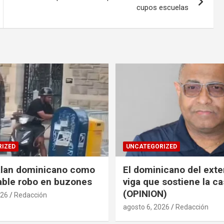
cupos escuelas
IZED
UNCATEGORIZED
alan dominicano como
El dominicano del exter
ble robo en buzones
viga que sostiene la c
(OPINION)
026
Redacción
agosto 6, 2026
Redacción