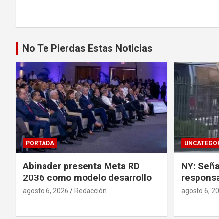
de
entradas
No Te Pierdas Estas Noticias
PORTADA
UNCATEGOR
Abinader presenta Meta RD
NY: Señ
2036 como modelo desarrollo
responsa
agosto 6, 2026
Redacción
agosto 6, 2