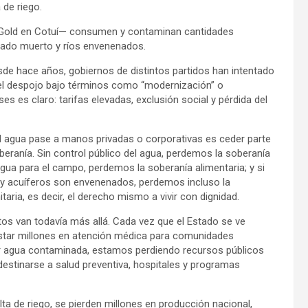
 de riego.
 Gold en Cotuí— consumen y contaminan cantidades
nado muerto y ríos envenenados.
de hace años, gobiernos de distintos partidos han intentado
do el despojo bajo términos como “modernización” o
ses es claro: tarifas elevadas, exclusión social y pérdida del
el agua pase a manos privadas o corporativas es ceder parte
beranía. Sin control público del agua, perdemos la soberanía
agua para el campo, perdemos la soberanía alimentaria; y si
 y acuíferos son envenenados, perdemos incluso la
taria, es decir, el derecho mismo a vivir con dignidad.
tos van todavía más allá. Cada vez que el Estado se ve
star millones en atención médica para comunidades
r agua contaminada, estamos perdiendo recursos públicos
destinarse a salud preventiva, hospitales y programas
a de riego, se pierden millones en producción nacional,