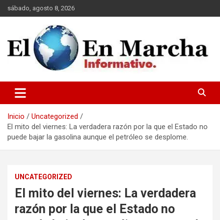
Saltar
sábado, agosto 8, 2026
al
contenido
elmundoenmarcha.net
Inicio
Uncategorized
El mito del viernes: La verdadera razón por la que el Estado no
puede bajar la gasolina aunque el petróleo se desplome.
UNCATEGORIZED
El mito del viernes: La verdadera
razón por la que el Estado no