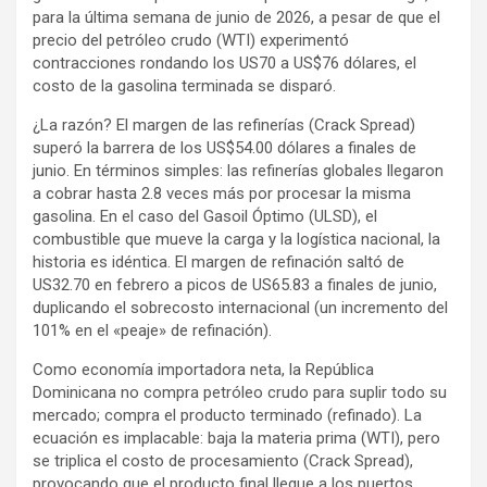
para la última semana de junio de 2026, a pesar de que el
precio del petróleo crudo (WTI) experimentó
contracciones rondando los US70 a US$76 dólares, el
costo de la gasolina terminada se disparó.
¿La razón? El margen de las refinerías (Crack Spread)
superó la barrera de los US$54.00 dólares a finales de
junio. En términos simples: las refinerías globales llegaron
a cobrar hasta 2.8 veces más por procesar la misma
gasolina. En el caso del Gasoil Óptimo (ULSD), el
combustible que mueve la carga y la logística nacional, la
historia es idéntica. El margen de refinación saltó de
US32.70 en febrero a picos de US65.83 a finales de junio,
duplicando el sobrecosto internacional (un incremento del
101% en el «peaje» de refinación).
Como economía importadora neta, la República
Dominicana no compra petróleo crudo para suplir todo su
mercado; compra el producto terminado (refinado). La
ecuación es implacable: baja la materia prima (WTI), pero
se triplica el costo de procesamiento (Crack Spread),
provocando que el producto final llegue a los puertos