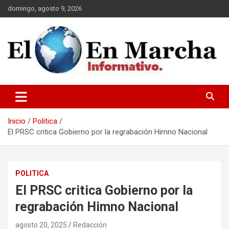
Saltar
domingo, agosto 9, 2026
al
contenido
elmundoenmarcha.net
Inicio
Politica
El PRSC critica Gobierno por la regrabación Himno Nacional
POLITICA
El PRSC critica Gobierno por la
regrabación Himno Nacional
agosto 20, 2025
Redacción