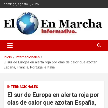
Saltar
domingo, agosto 9, 2026
al
contenido
elmundoenmarcha.net
Inicio
Internacionales
El sur de Europa en alerta roja por olas de calor que azotan
España, Francia, Portugal e Italia
INTERNACIONALES
El sur de Europa en alerta roja por
olas de calor que azotan España,