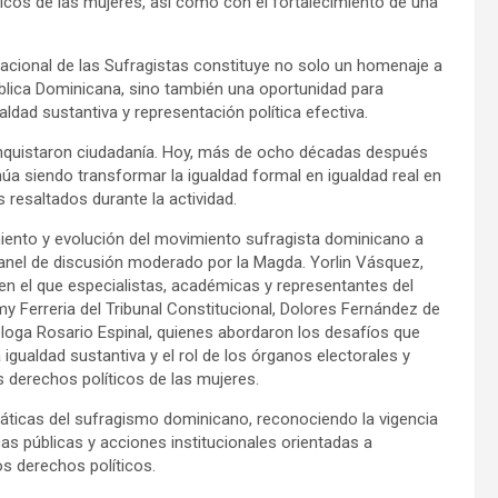
íticos de las mujeres, así como con el fortalecimiento de una
acional de las Sufragistas constituye no solo un homenaje a
ública Dominicana, sino también una oportunidad para
ldad sustantiva y representación política efectiva.
onquistaron ciudadanía. Hoy, más de ocho décadas después
úa siendo transformar la igualdad formal en igualdad real en
 resaltados durante la actividad.
miento y evolución del movimiento sufragista dominicano a
panel de discusión moderado por la Magda. Yorlin Vásquez,
en el que especialistas, académicas y representantes del
my Ferreria del Tribunal Constitucional, Dolores Fernández de
itóloga Rosario Espinal, quienes abordaron los desafíos que
 igualdad sustantiva y el rol de los órganos electorales y
os derechos políticos de las mujeres.
máticas del sufragismo dominicano, reconociendo la vigencia
as públicas y acciones institucionales orientadas a
os derechos políticos.