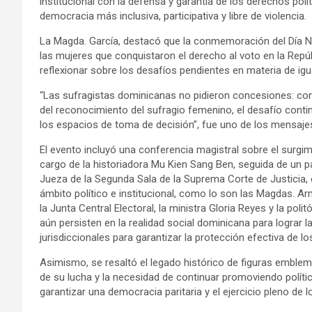
institucional con la defensa y garantía de los derechos pol
democracia más inclusiva, participativa y libre de violencia.
La Magda. García, destacó que la conmemoración del Día N
las mujeres que conquistaron el derecho al voto en la Rep
reflexionar sobre los desafíos pendientes en materia de igua
“Las sufragistas dominicanas no pidieron concesiones: c
del reconocimiento del sufragio femenino, el desafío contin
los espacios de toma de decisión”, fue uno de los mensajes
El evento incluyó una conferencia magistral sobre el surgi
cargo de la historiadora Mu Kien Sang Ben, seguida de un 
Jueza de la Segunda Sala de la Suprema Corte de Justicia, 
ámbito político e institucional, como lo son las Magdas. Ar
la Junta Central Electoral, la ministra Gloria Reyes y la pol
aún persisten en la realidad social dominicana para lograr la
jurisdiccionales para garantizar la protección efectiva de l
Asimismo, se resaltó el legado histórico de figuras emble
de su lucha y la necesidad de continuar promoviendo polític
garantizar una democracia paritaria y el ejercicio pleno de l