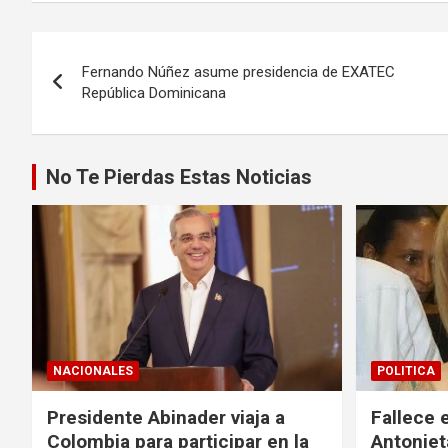
Navegación
Fernando Núñez asume presidencia de EXATEC
de
República Dominicana
entradas
No Te Pierdas Estas Noticias
NACIONALES
POLITICA
Presidente Abinader viaja a
Fallece 
Colombia para participar en la
Antoniet