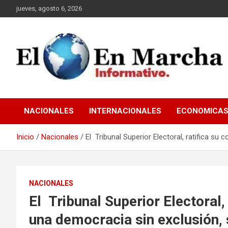
Saltar
jueves, agosto 6, 2026
al
contenido
elmundoenmarcha.net
NACIONALES
INTERNACIONALES
ECONOMICA
Inicio
Nacionales
El Tribunal Superior Electoral, ratifica su
NACIONALES
El Tribunal Superior Electoral
una democracia sin exclusión, s