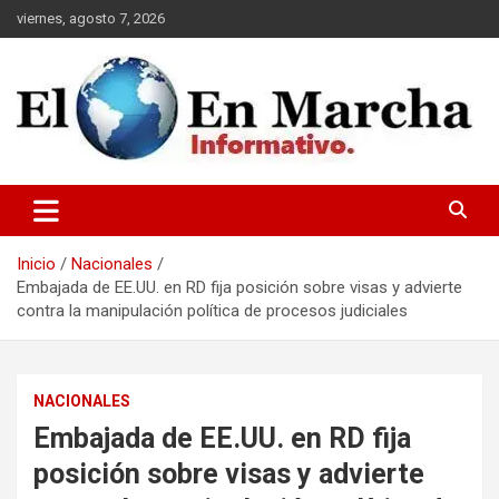
Saltar
viernes, agosto 7, 2026
al
contenido
elmundoenmarcha.net
Inicio
Nacionales
Embajada de EE.UU. en RD fija posición sobre visas y advierte
contra la manipulación política de procesos judiciales
NACIONALES
Embajada de EE.UU. en RD fija
posición sobre visas y advierte