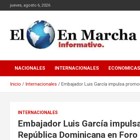
Saltar
jueves, agosto 6, 2026
al
contenido
elmundoenmarcha.net
NACIONALES
INTERNACIONALES
ECONOMICA
Inicio
Internacionales
Embajador Luis García impulsa promoc
INTERNACIONALES
Embajador Luis García impulsa
República Dominicana en Foro