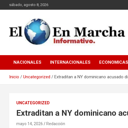
Saltar
sábado, agosto 8, 2026
al
contenido
elmundoenmarcha.net
NACIONALES
INTERNACIONALES
ECONOMICA
Inicio
Uncategorized
Extraditan a NY dominicano acusado dis
UNCATEGORIZED
Extraditan a NY dominicano acu
mayo 14, 2026
Redacción