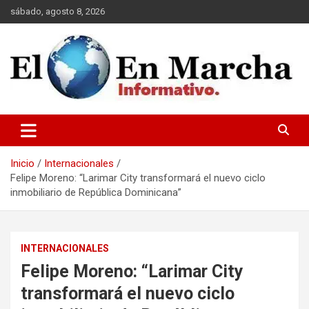
Saltar
sábado, agosto 8, 2026
al
contenido
elmundoenmarcha.net
Inicio
Internacionales
Felipe Moreno: “Larimar City transformará el nuevo ciclo
inmobiliario de República Dominicana”
INTERNACIONALES
Felipe Moreno: “Larimar City
transformará el nuevo ciclo