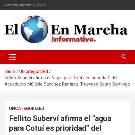
Saltar
viernes, agosto 7, 2026
al
contenido
elmundoenmarcha.net
Inicio
Uncategorized
Fellito Suberví afirma el “agua para Cotuí es prioridad” del
Acueducto Múltiple Sánchez Ramírez-Trasvase Santo Domingo
UNCATEGORIZED
Fellito Suberví afirma el “agua
para Cotuí es prioridad” del