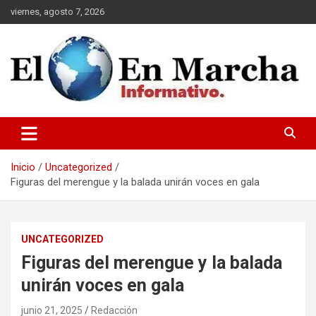
Saltar
viernes, agosto 7, 2026
al
contenido
elmundoenmarcha.net
Inicio
Uncategorized
Figuras del merengue y la balada unirán voces en gala
UNCATEGORIZED
Figuras del merengue y la balada
unirán voces en gala
junio 21, 2025
Redacción