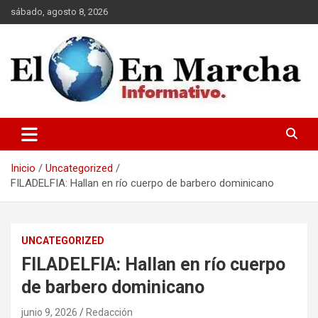
Saltar
sábado, agosto 8, 2026
al
contenido
elmundoenmarcha.net
Inicio
Uncategorized
FILADELFIA: Hallan en río cuerpo de barbero dominicano
UNCATEGORIZED
FILADELFIA: Hallan en río cuerpo
de barbero dominicano
junio 9, 2026
Redacción