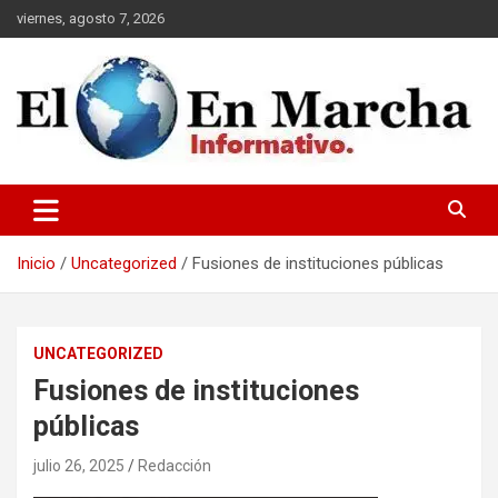
Saltar
viernes, agosto 7, 2026
al
contenido
elmundoenmarcha.net
Inicio
Uncategorized
Fusiones de instituciones públicas
UNCATEGORIZED
Fusiones de instituciones
públicas
julio 26, 2025
Redacción