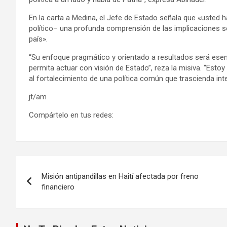
En la carta a Medina, el Jefe de Estado señala que «usted
político– una profunda comprensión de las implicaciones so
país».
“Su enfoque pragmático y orientado a resultados será esen
permita actuar con visión de Estado”, reza la misiva. “Esto
al fortalecimiento de una política común que trascienda inte
jt/am
Compártelo en tus redes:
Navegación
Misión antipandillas en Haití afectada por freno
de
financiero
entradas