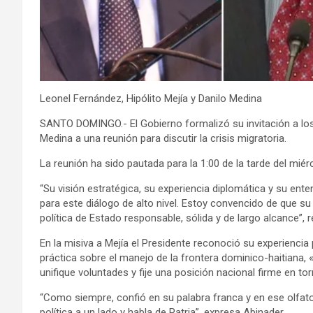
Leonel Fernández, Hipólito Mejía y Danilo Medina
SANTO DOMINGO.- El Gobierno formalizó su invitación a lo
Medina a una reunión para discutir la crisis migratoria.
La reunión ha sido pautada para la 1:00 de la tarde del mié
“Su visión estratégica, su experiencia diplomática y su en
para este diálogo de alto nivel.
Estoy convencido de que su p
política de Estado responsable, sólida y de largo alcance”, 
En la misiva a Mejía el Presidente
reconoció su experiencia p
práctica sobre el manejo de la frontera dominico-haitiana, 
unifique voluntades y fije una posición nacional firme en to
“Como siempre, confió en su palabra franca y en ese olfato 
política a un lado y habla de Patria”, expresa Abinader.