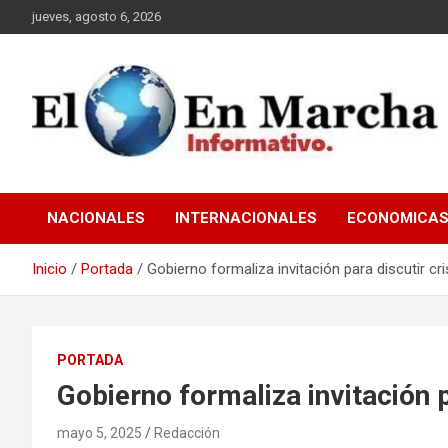
Saltar
jueves, agosto 6, 2026
al
contenido
elmundoenmarcha.net
NACIONALES
INTERNACIONALES
ECONOMICA
Inicio
Portada
Gobierno formaliza invitación para discutir cri
PORTADA
Gobierno formaliza invitación p
mayo 5, 2025
Redacción