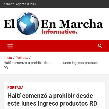
Saltar
sábado, agosto 8, 2026
al
contenido
elmundoenmarcha.net
Inicio
Portada
Haití comenzó a prohibir desde este lunes ingreso productos
RD
PORTADA
Haití comenzó a prohibir desde
este lunes ingreso productos RD