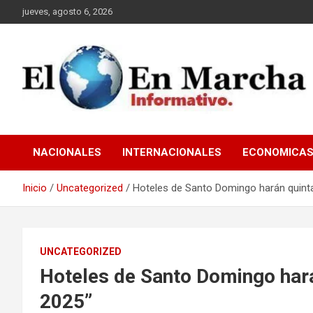
Saltar
jueves, agosto 6, 2026
al
contenido
elmundoenmarcha.net
NACIONALES
INTERNACIONALES
ECONOMICA
Inicio
Uncategorized
Hoteles de Santo Domingo harán quint
UNCATEGORIZED
Hoteles de Santo Domingo hará
2025”